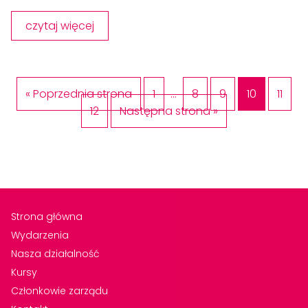
czytaj więcej
« Poprzednia strona
1
…
8
9
10
11
12
Następna strona »
Strona główna
Wydarzenia
Nasza działalność
Kursy
Członkowie zarządu