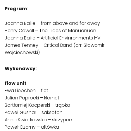
Program
: 

Joanna Bailie – from above and far away 

Henry Cowell – The Tides of Manuanuan

Joanna Bailie – Artificial Envinronments I-V

James Tenney – Critical Band (arr. Sławomir 
Wojciechowski)
Wykonawcy:
flow unit
: 
Ewa Liebchen – flet
Julian Paprocki – klarnet
Bartłomiej Kacperski – trąbka
Paweł Gusnar – saksofon
Anna Kwiatkowska – skrzypce 
Paweł Czarny – altówka 