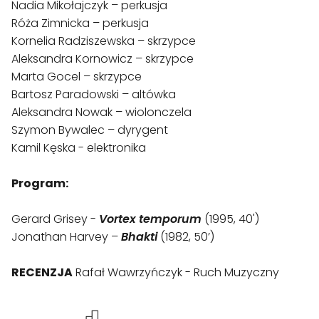
Nadia Mikołajczyk – perkusja

Róża Zimnicka – perkusja

Kornelia Radziszewska – skrzypce

Aleksandra Kornowicz – skrzypce

Marta Gocel – skrzypce

Bartosz Paradowski – altówka

Aleksandra Nowak – wiolonczela

Szymon Bywalec – dyrygent

Kamil Kęska - elektronika

Program:
Gerard Grisey - 
Vortex temporum
 (1995, 40')

Jonathan Harvey – 
Bhakti
 (1982, 50’)

RECENZJA
 Rafał Wawrzyńczyk - Ruch Muzyczny