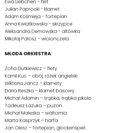
Ewa Liebchen - flet 

Julian Paprocki - klarnet

Adam Kośmieja - fortepian

Anna Kwiatkowska - skrzypce 

Aleksandra Demowska - altówka

Mikołaj Pałosz - wiolonczela

MŁODA ORKIESTRA
:

Zofia Dutkiewicz – flety

Kamil Kuc – obój, rożek angielski

Wiktoria Jancz – klarnety

Daria Reszka – klarnet basowy

Michał Adamin – trąbka, trąbka pikolo

Tadeusz Łazuka – puzon

Michał Maleska – waltornia

Marta Kasprzyk – harfa

Jan Olesz – fortepian, glockenspiel
