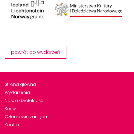
powrót do wydarzeń
Strona główna
Wydarzenia
Nasza działalność
Kursy
Członkowie zarządu
Kontakt