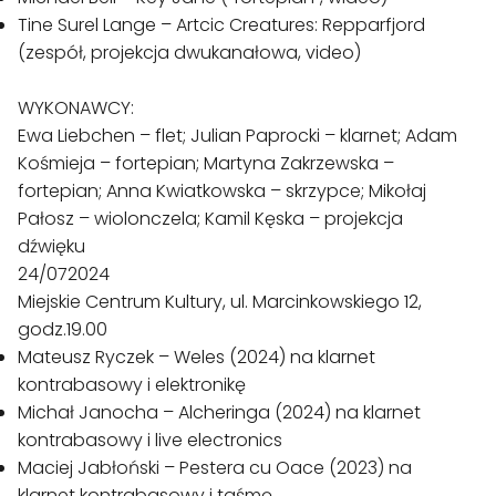
Tine Surel Lange – Artcic Creatures: Repparfjord
(zespół, projekcja dwukanałowa, video)
WYKONAWCY:
Ewa Liebchen – flet; Julian Paprocki – klarnet; Adam
Kośmieja – fortepian; Martyna Zakrzewska –
fortepian; Anna Kwiatkowska – skrzypce; Mikołaj
Pałosz – wiolonczela; Kamil Kęska – projekcja
dźwięku
24/072024
Miejskie Centrum Kultury, ul. Marcinkowskiego 12,
godz.19.00
Mateusz Ryczek – Weles
(2024) na klarnet
kontrabasowy i elektronikę
Michał Janocha – Alcheringa (2024) na klarnet
kontrabasowy i live electronics
Maciej Jabłoński – Pestera cu Oace (2023) na
klarnet kontrabasowy i taśmę