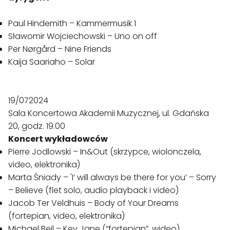
Paul Hindemith – Kammermusik 1
Sławomir Wojciechowski – Uno on off
Per Nørgård – Nine Friends
Kaija Saariaho – Solar
19/072024
Sala Koncertowa Akademii Muzycznej, ul. Gdańska
20, godz. 19.00
Koncert wykładowców
Pierre Jodlowski – In&Out (skrzypce, wiolonczela,
video, elektronika)
Marta Śniady – 'I’ will always be there for you’ – Sorry
– Believe (flet solo, audio playback i video)
Jacob Ter Veldhuis – Body of Your Dreams
(fortepian, video, elektronika)
Michael Beil – Key Jane (“fortepian”, wideo)